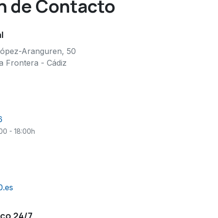
n de Contacto
l
 López-Aranguren, 50
a Frontera - Cádiz
6
00 - 18:00h
0.es
co 24/7