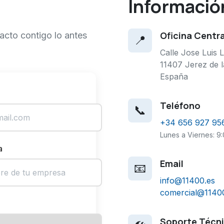
Informació
Oficina Centra
acto contigo lo antes
📍
Calle Jose Luis
11407 Jerez de l
España
Teléfono
📞
+34 656 927 95
Lunes a Viernes: 9:
a
Email
📧
info@11400.es
comercial@1140
Soporte Técni