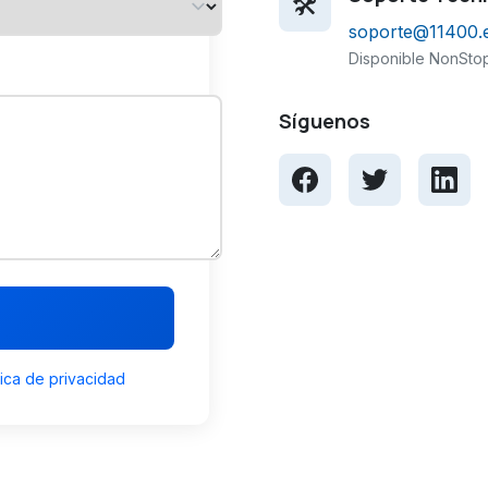
🛠️
soporte@11400.
Disponible NonStop
Síguenos
tica de privacidad