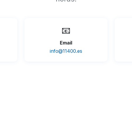
📧
Email
info@11400.es