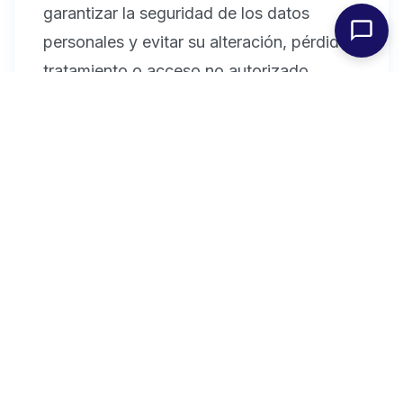
garantizar la seguridad de los datos
personales y evitar su alteración, pérdida,
tratamiento o acceso no autorizado,
teniendo en cuenta el estado de la
tecnología, la naturaleza de los datos
almacenados y los riesgos a que están
expuestos.
8. Actualización de la Política
de Privacidad
Nos reservamos el derecho a modificar la
presente Política de Privacidad para