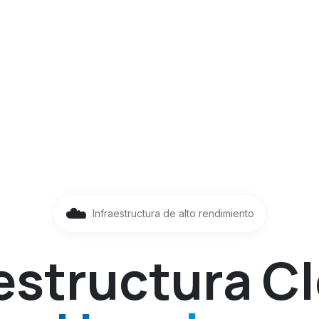
☁️
Infraestructura de alto rendimiento
aestructura C