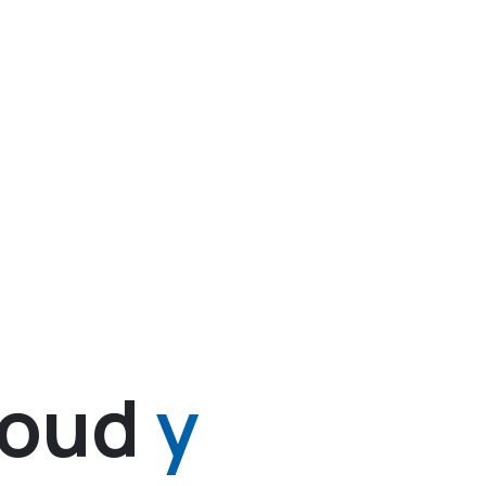
loud
y