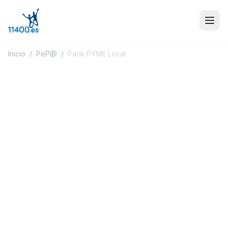
Inicio
/
PeP@
/
Pack PYME Local