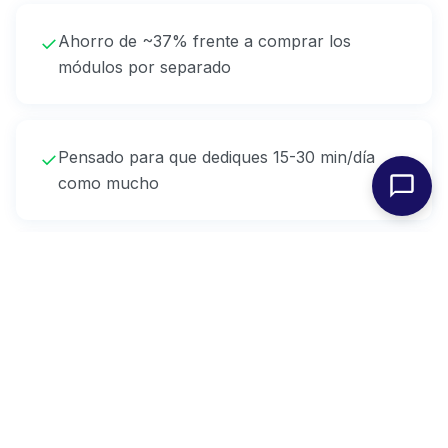
Ahorro de ~37% frente a comprar los
✓
módulos por separado
Pensado para que dediques 15-30 min/día
✓
como mucho
Conexión entre los cuatro: Intel detecta
✓
tendencia → Social propone post → Email
aprovecha el ángulo → Chatbot responde
dudas sobre la promo
Acompañamiento real los primeros 60 días
✓