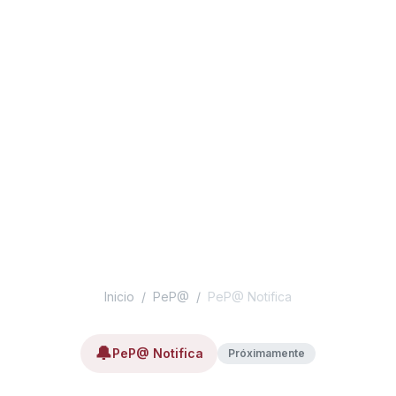
Inicio
/
PeP@
/
PeP@ Notifica
🔔
PeP@ Notifica
Próximamente