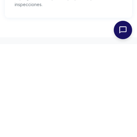
inspecciones.
Cómo Funciona
Tres pasos para empezar
1
Trámite de alta como Gran Destinatario